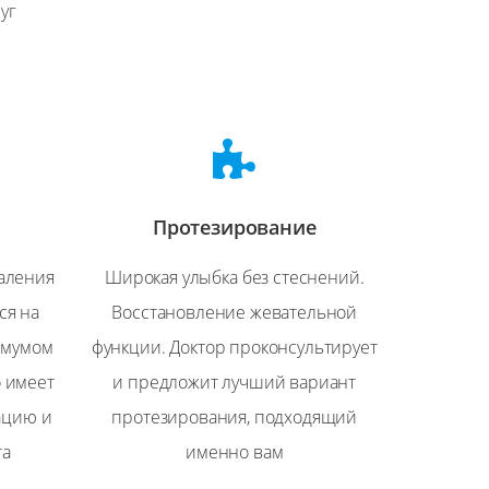
уг
Протезирование
даления
Широкая улыбка без стеснений.
ся на
Восстановление жевательной
имумом
функции. Доктор проконсультирует
о имеет
и предложит лучший вариант
ацию и
протезирования, подходящий
та
именно вам