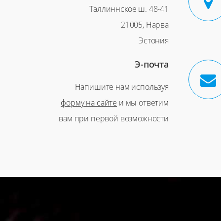
Таллиннское ш. 48-41
21005, Нарва
Эстония
Э-почта
Напишите нам используя
форму на сайте
и мы ответим
вам при первой возможности